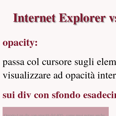
Internet Explorer v
opacity:
passa col cursore sugli elem
visualizzare ad opacità inter
sui div con sfondo esadeci
Questo è un div con opacità del 40%, come puoi notare anche